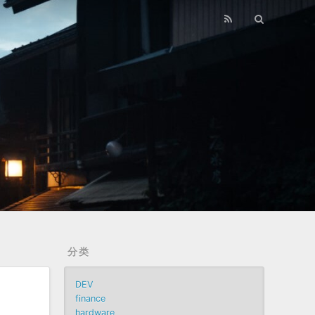
分类
DEV
finance
hardware