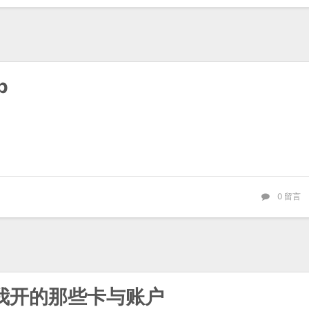
p
0
留言
 我开的那些卡与账户