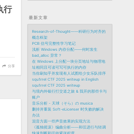
执行
最新文章
Research-of-Thought——科研行为对齐的
概念框架
PCB 信号完整性学习笔记
浅析 Windows 内存分配——何时发生
bad_alloc 异常？
在 Windows 上分配一块分页地址与物理地
分享
址相同且可读可写可执行的内存
当你刷知乎并发现有人试图给少女乐队排序
squ1rrel CTF 2025 writeup in English
squ1rrel CTF 2025 writeup
与境内外银行打交道之旅 & 我开的那些卡与
账户
音乐分析 - 天球（そら）の musica
删掉并重装 Soft-eLicenser 时失败的解决
办法
混音方面一些声音效果的实现方法
《孤独摇滚》编曲分析——和弦进行与转调
快速判断和弦的紧张程度