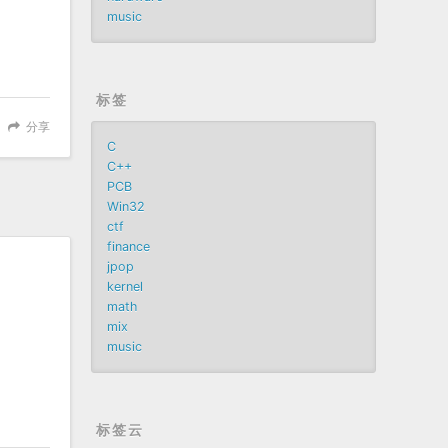
music
标签
分享
C
C++
PCB
Win32
ctf
finance
jpop
kernel
math
mix
music
标签云