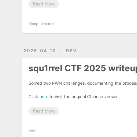
Read More
jpop
music
2025-04-10
DEV
squ1rrel CTF 2025 writeup
Solved two PWN challenges, documenting the process
Click
here
to visit the original Chinese version.
Read More
ctf