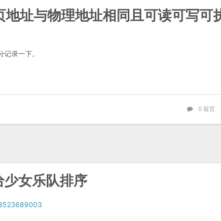
块分页地址与物理地址相同且可读可写可
分记录一下。
0
留言
给少女乐队排序
r/3523689003