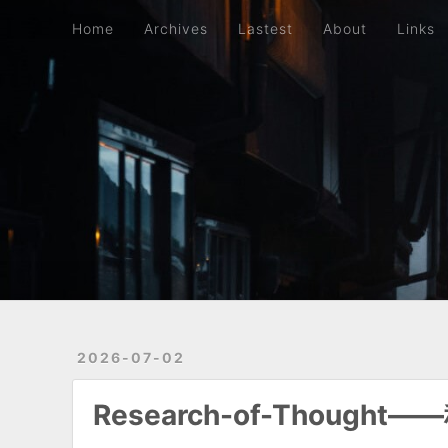
Home
Archives
Lastest
About
Links
Travelling
Home
Archives
Lastest
About
Links
2026-07-02
Research-of-Thoug