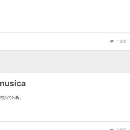
1
留言
usica
 的歌的分析。
0
留言