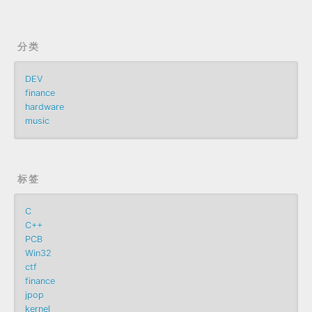
分类
DEV
finance
hardware
music
标签
C
C++
PCB
Win32
ctf
finance
jpop
kernel