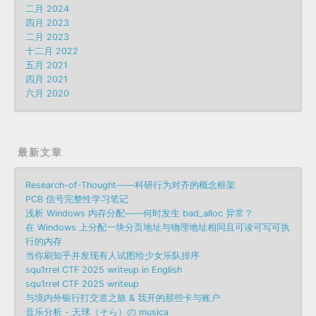
二月 2024
四月 2023
二月 2023
十二月 2022
五月 2021
四月 2021
六月 2020
最新文章
Research-of-Thought——科研行为对齐的概念框架
PCB 信号完整性学习笔记
浅析 Windows 内存分配——何时发生 bad_alloc 异常？
在 Windows 上分配一块分页地址与物理地址相同且可读可写可执
行的内存
当你刷知乎并发现有人试图给少女乐队排序
squ1rrel CTF 2025 writeup in English
squ1rrel CTF 2025 writeup
与境内外银行打交道之旅 & 我开的那些卡与账户
音乐分析 - 天球（そら）の musica