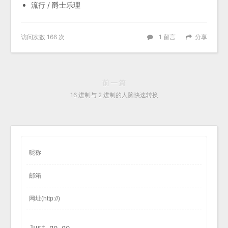
流行 / 爵士乐理
访问次数
166
次
1
留言
分享
前一篇
16 进制与 2 进制的人脑快速转换