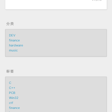
分类
DEV
finance
hardware
music
标签
C
C++
PCB
Win32
ctf
finance