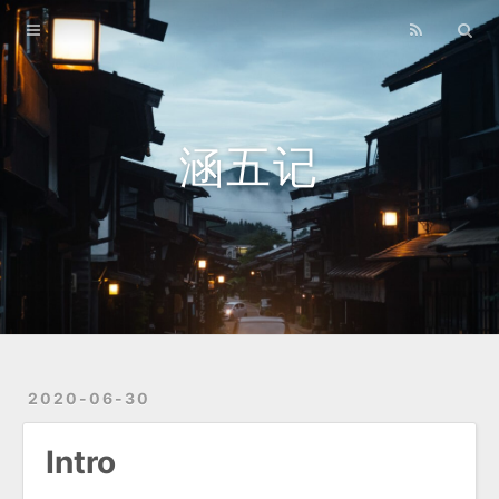
Home
Archives
Lastest
涵五记
About
Links
Travelling
2020-06-30
Intro