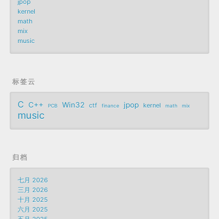
jpop
kernel
math
mix
music
标签云
C
C++
Win32
jpop
ctf
kernel
PCB
finance
math
mix
music
归档
七月 2026
三月 2026
十月 2025
六月 2025