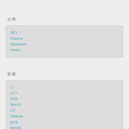
分类
DEV
finance
hardware
music
标签
C
C++
PCB
Win32
ctf
finance
jpop
kernel