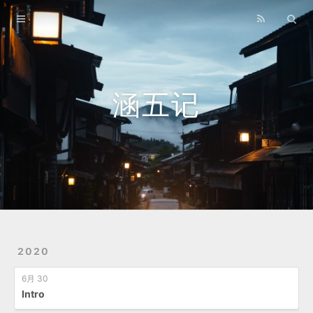
Home
Archives
Lastest
涵五记
About
Links
Travelling
2020
6月 30
Intro