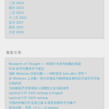
二月 2024
四月 2023
二月 2023
十二月 2022
五月 2021
四月 2021
六月 2020
最新文章
Research-of-Thought——科研行为对齐的概念框架
PCB 信号完整性学习笔记
浅析 Windows 内存分配——何时发生 bad_alloc 异常？
在 Windows 上分配一块分页地址与物理地址相同且可读可写可执
行的内存
当你刷知乎并发现有人试图给少女乐队排序
squ1rrel CTF 2025 writeup in English
squ1rrel CTF 2025 writeup
与境内外银行打交道之旅 & 我开的那些卡与账户
音乐分析 - 天球（そら）の musica